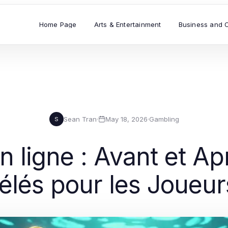
Home Page
Arts & Entertainment
Business and 
Sean Tran
·
May 18, 2026
·
Gambling
S
n ligne : Avant et Ap
élés pour les Joueu