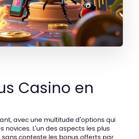
us Casino en
ant, avec une multitude d'options qui
s novices. L'un des aspects les plus
t sans conteste les bonus offerts par