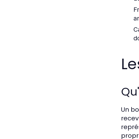
F
a
C
d
Le
Qu
Un bo
recev
repré
propr