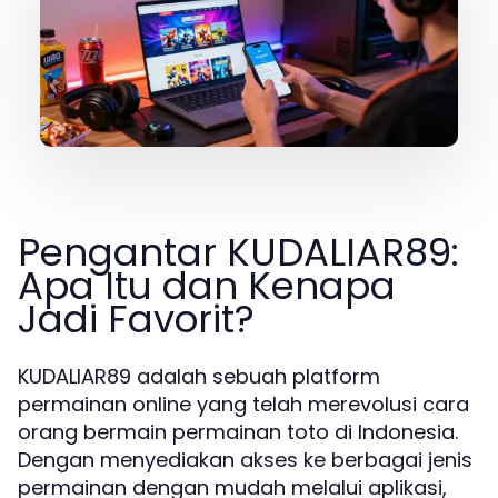
Pengantar KUDALIAR89:
Apa Itu dan Kenapa
Jadi Favorit?
KUDALIAR89 adalah sebuah platform
permainan online yang telah merevolusi cara
orang bermain permainan toto di Indonesia.
Dengan menyediakan akses ke berbagai jenis
permainan dengan mudah melalui aplikasi,