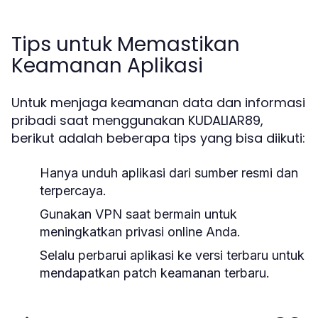
Tips untuk Memastikan
Keamanan Aplikasi
Untuk menjaga keamanan data dan informasi
pribadi saat menggunakan KUDALIAR89,
berikut adalah beberapa tips yang bisa diikuti:
Hanya unduh aplikasi dari sumber resmi dan
terpercaya.
Gunakan VPN saat bermain untuk
meningkatkan privasi online Anda.
Selalu perbarui aplikasi ke versi terbaru untuk
mendapatkan patch keamanan terbaru.