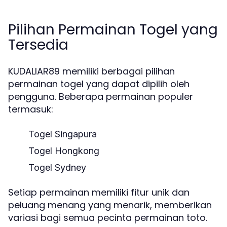
Pilihan Permainan Togel yang
Tersedia
KUDALIAR89 memiliki berbagai pilihan
permainan togel yang dapat dipilih oleh
pengguna. Beberapa permainan populer
termasuk:
Togel Singapura
Togel Hongkong
Togel Sydney
Setiap permainan memiliki fitur unik dan
peluang menang yang menarik, memberikan
variasi bagi semua pecinta permainan toto.