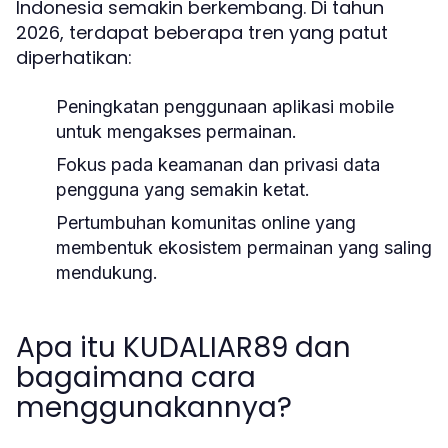
Indonesia semakin berkembang. Di tahun
2026, terdapat beberapa tren yang patut
diperhatikan:
Peningkatan penggunaan aplikasi mobile
untuk mengakses permainan.
Fokus pada keamanan dan privasi data
pengguna yang semakin ketat.
Pertumbuhan komunitas online yang
membentuk ekosistem permainan yang saling
mendukung.
Apa itu KUDALIAR89 dan
bagaimana cara
menggunakannya?