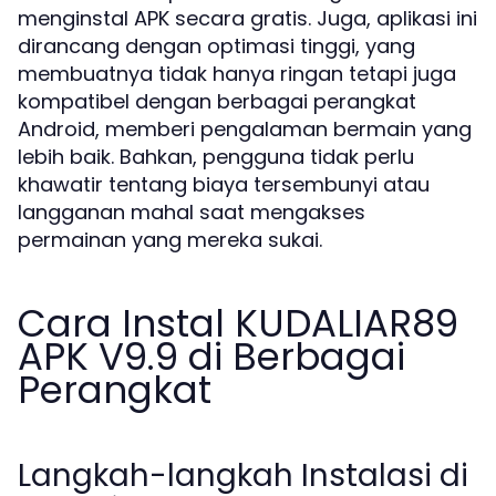
menginstal APK secara gratis. Juga, aplikasi ini
dirancang dengan optimasi tinggi, yang
membuatnya tidak hanya ringan tetapi juga
kompatibel dengan berbagai perangkat
Android, memberi pengalaman bermain yang
lebih baik. Bahkan, pengguna tidak perlu
khawatir tentang biaya tersembunyi atau
langganan mahal saat mengakses
permainan yang mereka sukai.
Cara Instal KUDALIAR89
APK V9.9 di Berbagai
Perangkat
Langkah-langkah Instalasi di