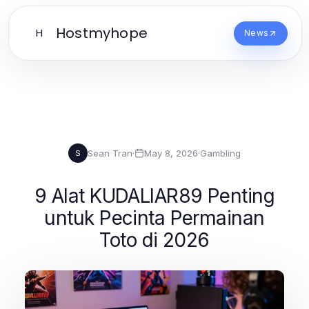
Hostmyhope
H
News
Sean Tran
·
May 8, 2026
·
Gambling
S
9 Alat KUDALIAR89 Penting
untuk Pecinta Permainan
Toto di 2026