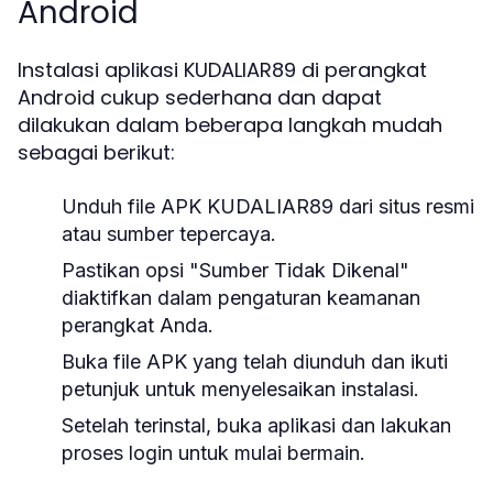
Android
Instalasi aplikasi KUDALIAR89 di perangkat
Android cukup sederhana dan dapat
dilakukan dalam beberapa langkah mudah
sebagai berikut:
Unduh file APK KUDALIAR89 dari situs resmi
atau sumber tepercaya.
Pastikan opsi "Sumber Tidak Dikenal"
diaktifkan dalam pengaturan keamanan
perangkat Anda.
Buka file APK yang telah diunduh dan ikuti
petunjuk untuk menyelesaikan instalasi.
Setelah terinstal, buka aplikasi dan lakukan
proses login untuk mulai bermain.