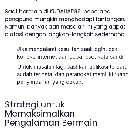
Saat bermain di KUDALIAR89, beberapa
pengguna mungkin menghadapi tantangan.
Namun, banyak dari masalah ini yang dapat
diatasi dengan langkah-langkah sederhana:
Jika mengalami kesulitan saat login, cek
koneksi internet dan coba reset kata sandi.
Untuk masalah lag, pastikan aplikasi terbaru
sudah terinstal dan perangkat memiliki ruang
penyimpanan yang cukup.
Strategi untuk
Memaksimalkan
Pengalaman Bermain