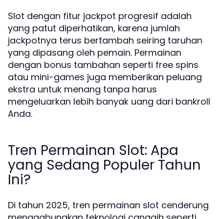
Slot dengan fitur jackpot progresif adalah
yang patut diperhatikan, karena jumlah
jackpotnya terus bertambah seiring taruhan
yang dipasang oleh pemain. Permainan
dengan bonus tambahan seperti free spins
atau mini-games juga memberikan peluang
ekstra untuk menang tanpa harus
mengeluarkan lebih banyak uang dari bankroll
Anda.
Tren Permainan Slot: Apa
yang Sedang Populer Tahun
Ini?
Di tahun 2025, tren permainan slot cenderung
menggabungkan teknologi canggih seperti