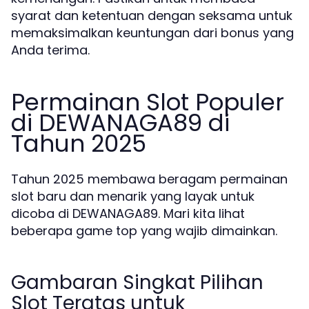
syarat dan ketentuan dengan seksama untuk
memaksimalkan keuntungan dari bonus yang
Anda terima.
Permainan Slot Populer
di DEWANAGA89 di
Tahun 2025
Tahun 2025 membawa beragam permainan
slot baru dan menarik yang layak untuk
dicoba di DEWANAGA89. Mari kita lihat
beberapa game top yang wajib dimainkan.
Gambaran Singkat Pilihan
Slot Teratas untuk