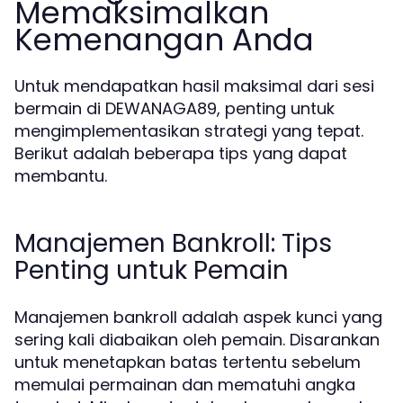
Memaksimalkan
Kemenangan Anda
Untuk mendapatkan hasil maksimal dari sesi
bermain di DEWANAGA89, penting untuk
mengimplementasikan strategi yang tepat.
Berikut adalah beberapa tips yang dapat
membantu.
Manajemen Bankroll: Tips
Penting untuk Pemain
Manajemen bankroll adalah aspek kunci yang
sering kali diabaikan oleh pemain. Disarankan
untuk menetapkan batas tertentu sebelum
memulai permainan dan mematuhi angka