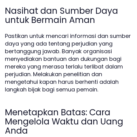
Nasihat dan Sumber Daya
untuk Bermain Aman
Pastikan untuk mencari informasi dan sumber
daya yang ada tentang perjudian yang
bertanggung jawab. Banyak organisasi
menyediakan bantuan dan dukungan bagi
mereka yang merasa terlalu terlibat dalam
perjudian. Melakukan penelitian dan
mengetahui kapan harus berhenti adalah
langkah bijak bagi semua pemain.
Menetapkan Batas: Cara
Mengelola Waktu dan Uang
Anda