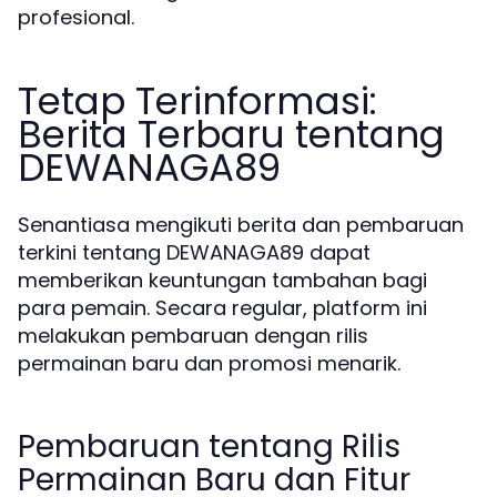
profesional.
Tetap Terinformasi:
Berita Terbaru tentang
DEWANAGA89
Senantiasa mengikuti berita dan pembaruan
terkini tentang DEWANAGA89 dapat
memberikan keuntungan tambahan bagi
para pemain. Secara regular, platform ini
melakukan pembaruan dengan rilis
permainan baru dan promosi menarik.
Pembaruan tentang Rilis
Permainan Baru dan Fitur