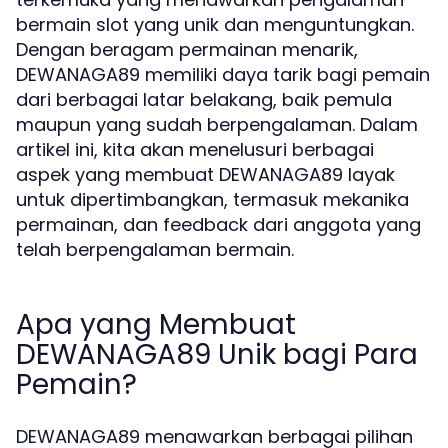
bermain slot yang unik dan menguntungkan.
Dengan beragam permainan menarik,
DEWANAGA89 memiliki daya tarik bagi pemain
dari berbagai latar belakang, baik pemula
maupun yang sudah berpengalaman. Dalam
artikel ini, kita akan menelusuri berbagai
aspek yang membuat DEWANAGA89 layak
untuk dipertimbangkan, termasuk mekanika
permainan, dan feedback dari anggota yang
telah berpengalaman bermain.
Apa yang Membuat
DEWANAGA89 Unik bagi Para
Pemain?
DEWANAGA89 menawarkan berbagai pilihan