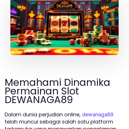
Memahami Dinamika
Permainan Slot
DEWANAGA89
Dalam dunia perjudian online,
dewanaga89
telah muncul sebagai salah satu platform
terkemuka yang menawarkan pengalaman