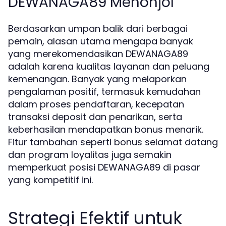
DEWANAGA89 Menonjol
Berdasarkan umpan balik dari berbagai
pemain, alasan utama mengapa banyak
yang merekomendasikan DEWANAGA89
adalah karena kualitas layanan dan peluang
kemenangan. Banyak yang melaporkan
pengalaman positif, termasuk kemudahan
dalam proses pendaftaran, kecepatan
transaksi deposit dan penarikan, serta
keberhasilan mendapatkan bonus menarik.
Fitur tambahan seperti bonus selamat datang
dan program loyalitas juga semakin
memperkuat posisi DEWANAGA89 di pasar
yang kompetitif ini.
Strategi Efektif untuk