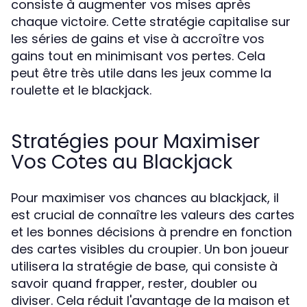
consiste à augmenter vos mises après
chaque victoire. Cette stratégie capitalise sur
les séries de gains et vise à accroître vos
gains tout en minimisant vos pertes. Cela
peut être très utile dans les jeux comme la
roulette et le blackjack.
Stratégies pour Maximiser
Vos Cotes au Blackjack
Pour maximiser vos chances au blackjack, il
est crucial de connaître les valeurs des cartes
et les bonnes décisions à prendre en fonction
des cartes visibles du croupier. Un bon joueur
utilisera la stratégie de base, qui consiste à
savoir quand frapper, rester, doubler ou
diviser. Cela réduit l'avantage de la maison et