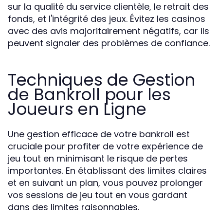
sur la qualité du service clientèle, le retrait des
fonds, et l'intégrité des jeux. Évitez les casinos
avec des avis majoritairement négatifs, car ils
peuvent signaler des problèmes de confiance.
Techniques de Gestion
de Bankroll pour les
Joueurs en Ligne
Une gestion efficace de votre bankroll est
cruciale pour profiter de votre expérience de
jeu tout en minimisant le risque de pertes
importantes. En établissant des limites claires
et en suivant un plan, vous pouvez prolonger
vos sessions de jeu tout en vous gardant
dans des limites raisonnables.