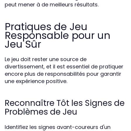
peut mener à de meilleurs résultats.
Pratiques de Jeu
Responsable pour un
Jeu Sûr
Le jeu doit rester une source de
divertissement, et il est essentiel de pratiquer
encore plus de responsabilités pour garantir
une expérience positive.
Reconnaître Tôt les Signes de
Problèmes de Jeu
Identifiez les signes avant-coureurs d'un