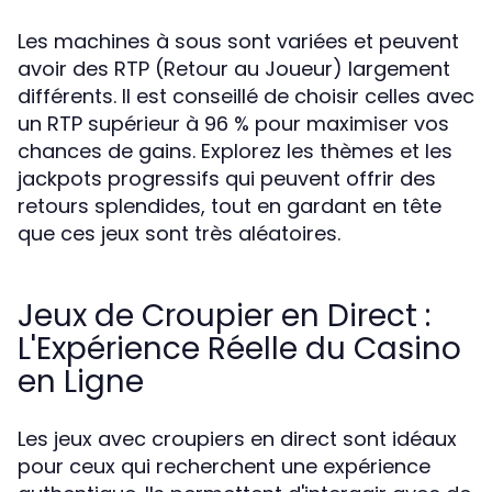
Les machines à sous sont variées et peuvent
avoir des RTP (Retour au Joueur) largement
différents. Il est conseillé de choisir celles avec
un RTP supérieur à 96 % pour maximiser vos
chances de gains. Explorez les thèmes et les
jackpots progressifs qui peuvent offrir des
retours splendides, tout en gardant en tête
que ces jeux sont très aléatoires.
Jeux de Croupier en Direct :
L'Expérience Réelle du Casino
en Ligne
Les jeux avec croupiers en direct sont idéaux
pour ceux qui recherchent une expérience