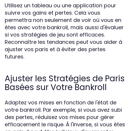
Utilisez un tableau ou une application pour
suivre vos gains et pertes. Cela vous
permettra non seulement de voir où vous en
êtes avec votre bankroll, mais aussi d'évaluer
si vos stratégies de jeu sont efficaces.
Reconnaître les tendances peut vous aider à
ajuster vos paris et à éviter des pertes
futures.
Ajuster les Stratégies de Paris
Basées sur Votre Bankroll
Adaptez vos mises en fonction de l'état de
votre bankroll. Par exemple, si vous avez subi
des pertes, réduisez vos mises pour gérer
efficacement le risque. À l'inverse, si vous êtes