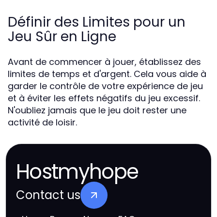
Définir des Limites pour un
Jeu Sûr en Ligne
Avant de commencer à jouer, établissez des
limites de temps et d'argent. Cela vous aide à
garder le contrôle de votre expérience de jeu
et à éviter les effets négatifs du jeu excessif.
N'oubliez jamais que le jeu doit rester une
activité de loisir.
Hostmyhope
Contact us