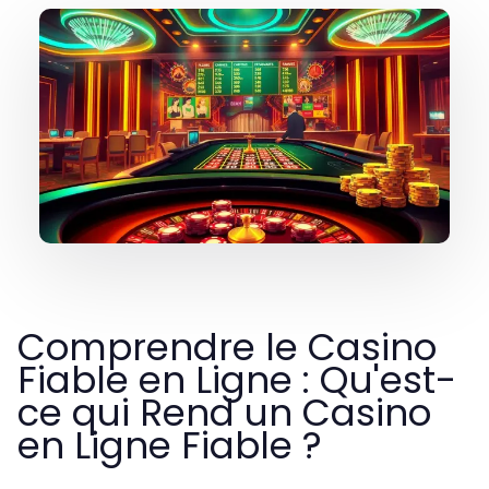
Comprendre le Casino
Fiable en Ligne : Qu'est-
ce qui Rend un Casino
en Ligne Fiable ?