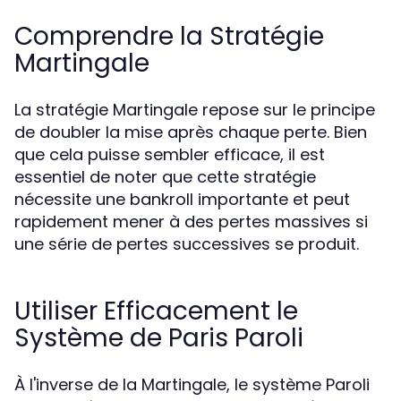
Comprendre la Stratégie
Martingale
La stratégie Martingale repose sur le principe
de doubler la mise après chaque perte. Bien
que cela puisse sembler efficace, il est
essentiel de noter que cette stratégie
nécessite une bankroll importante et peut
rapidement mener à des pertes massives si
une série de pertes successives se produit.
Utiliser Efficacement le
Système de Paris Paroli
À l'inverse de la Martingale, le système Paroli