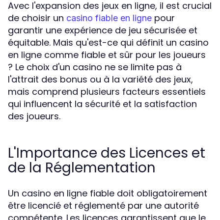
Avec l'expansion des jeux en ligne, il est crucial
de choisir un
pour
casino fiable en ligne
garantir une expérience de jeu sécurisée et
équitable. Mais qu'est-ce qui définit un casino
en ligne comme fiable et sûr pour les joueurs
? Le choix d'un casino ne se limite pas à
l'attrait des bonus ou à la variété des jeux,
mais comprend plusieurs facteurs essentiels
qui influencent la sécurité et la satisfaction
des joueurs.
L'Importance des Licences et
de la Réglementation
Un casino en ligne fiable doit obligatoirement
être licencié et réglementé par une autorité
compétente. Les licences garantissent que le